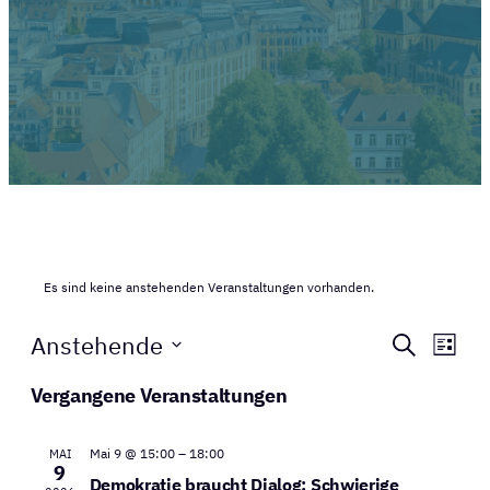
Es sind keine anstehenden Veranstaltungen vorhanden.
Veranst
Ver
Anstehende
Suche
Liste
Ans
Suche
Datum
Vergangene Veranstaltungen
Nav
wählen.
und
Ansicht
Mai 9 @ 15:00
–
18:00
MAI
9
Navigat
Demokratie braucht Dialog: Schwierige